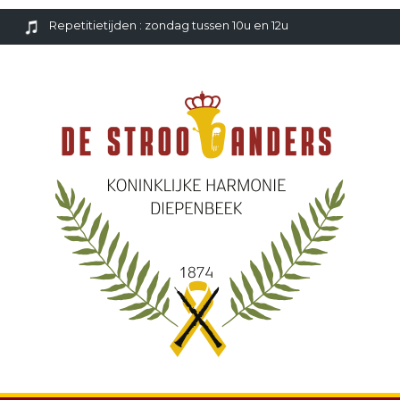
Repetitietijden : zondag tussen 10u en 12u